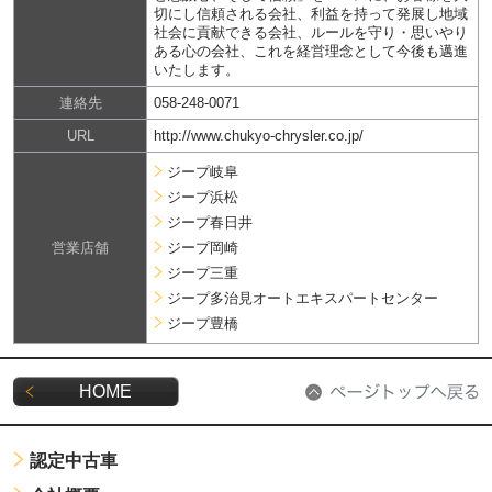
切にし信頼される会社、利益を持って発展し地域
社会に貢献できる会社、ルールを守り・思いやり
ある心の会社、これを経営理念として今後も邁進
いたします。
連絡先
058-248-0071
URL
http://www.chukyo-chrysler.co.jp/
ジープ岐阜
ジープ浜松
ジープ春日井
営業店舗
ジープ岡崎
ジープ三重
ジープ多治見オートエキスパートセンター
ジープ豊橋
HOME
認定中古車