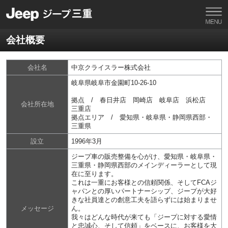
会社概要
会社名
中京クライスラー株式会社
岐阜県岐阜市金園町10-26-10
拠点 / 春日井店 岡崎店 岐阜店 浜松店
会社所在地
三重店
拠点エリア / 愛知県・岐阜県・静岡県西部・
三重県
設立
1996年3月
ジープ車の販売整備を心がけ、愛知県・岐阜県・
三重県・静岡県西部のメインディーラーとして現
在に至ります。
これは一重にお客様との信頼関係、そしてFCAジ
ャパンとの厚いパートナーシップ、ジープが大好
きな社員達との創意工夫を語らずには始まりませ
メッセージ
ん。
我々はどんな時代が来ても「ジープに対する愛情
と忠誠心、そして信頼」をベースに、お客様を大