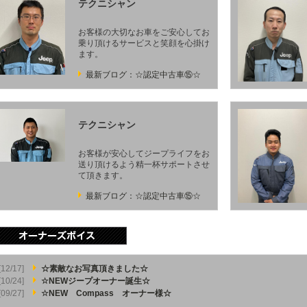
テクニシャン
お客様の大切なお車をご安心してお
乗り頂けるサービスと笑顔を心掛け
ます。
最新ブログ：☆認定中古車⑮☆
テクニシャン
お客様が安心してジープライフをお
送り頂けるよう精一杯サポートさせ
て頂きます。
最新ブログ：☆認定中古車⑮☆
[12/17]
☆素敵なお写真頂きました☆
[10/24]
☆NEWジープオーナー誕生☆
[09/27]
☆NEW Compass オーナー様☆