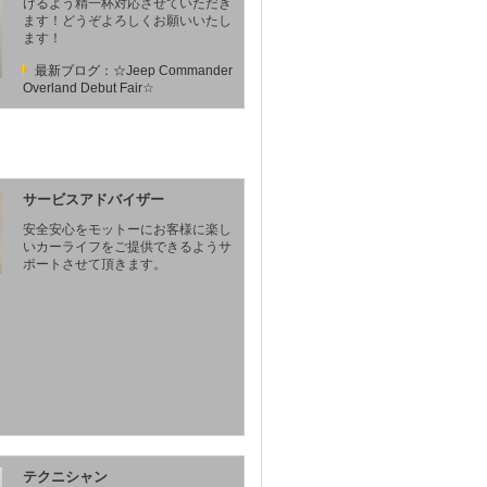
けるよう精一杯対応させていただき
ます！どうぞよろしくお願いいたし
ます！
最新ブログ：☆Jeep Commander
Overland Debut Fair☆
サービスアドバイザー
安全安心をモットーにお客様に楽し
いカーライフをご提供できるようサ
ポートさせて頂きます。
テクニシャン