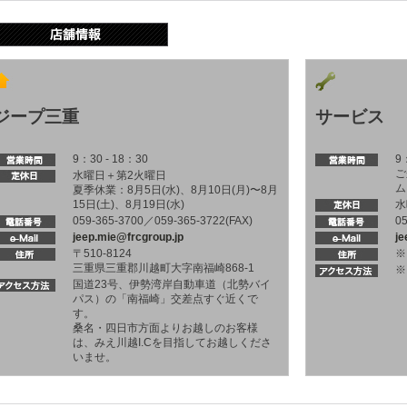
ジープ三重
サービス
9：30 - 18：30
9
ご
水曜日＋第2火曜日
ム
夏季休業：8月5日(水)、8月10日(月)〜8月
15日(土)、8月19日(水)
水
059-365-3700／059-365-3722(FAX)
0
jeep.mie@frcgroup.jp
je
〒510-8124
※
三重県三重郡川越町大字南福崎868-1
※
国道23号、伊勢湾岸自動車道（北勢バイ
パス）の「南福崎」交差点すぐ近くで
す。
桑名・四日市方面よりお越しのお客様
は、みえ川越I.Cを目指してお越しくださ
いませ。