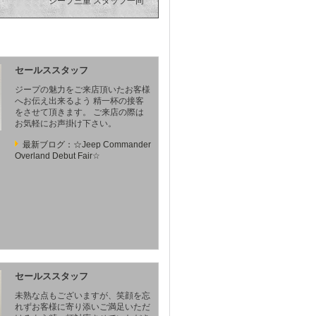
ジープ三重 スタッフ一同
セールススタッフ
ジープの魅力をご来店頂いたお客様
へお伝え出来るよう 精一杯の接客
をさせて頂きます。 ご来店の際は
お気軽にお声掛け下さい。
最新ブログ：☆Jeep Commander
Overland Debut Fair☆
セールススタッフ
未熟な点もございますが、笑顔を忘
れずお客様に寄り添いご満足いただ