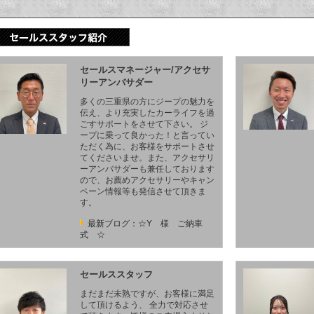
セールスマネージャー/アクセサ
リーアンバサダー
多くの三重県の方にジープの魅力を
伝え、より充実したカーライフを過
ごすサポートをさせて下さい。 ジ
ープに乗って良かった！と言ってい
ただく為に、お客様をサポートさせ
てくださいませ。また、アクセサリ
ーアンバサダーも兼任しております
ので、お薦めアクセサリーやキャン
ペーン情報等も発信させて頂きま
す。
最新ブログ：☆Y 様 ご納車
式 ☆
セールススタッフ
まだまだ未熟ですが、お客様に満足
して頂けるよう、 全力で対応させ