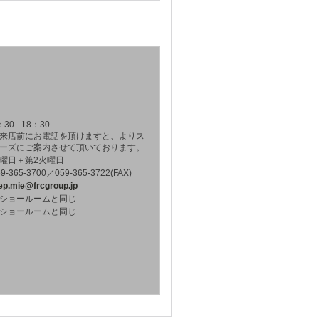
：30 - 18：30
来店前にお電話を頂けますと、よりス
ーズにご案内させて頂いております。
曜日＋第2火曜日
59-365-3700／059-365-3722(FAX)
ep.mie@frcgroup.jp
ショールームと同じ
ショールームと同じ